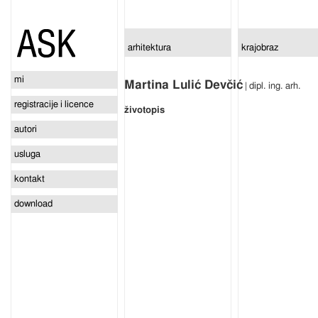
arhitektura
krajobraz
mi
Martina Lulić Devčić
| dipl. ing. arh.
registracije i licence
životopis
autori
usluga
kontakt
download