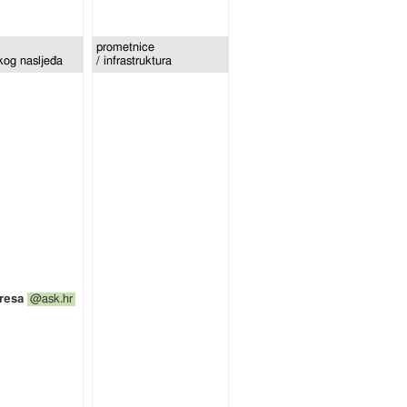
prometnice
skog nasljeđa
/ infrastruktura
@ask.hr