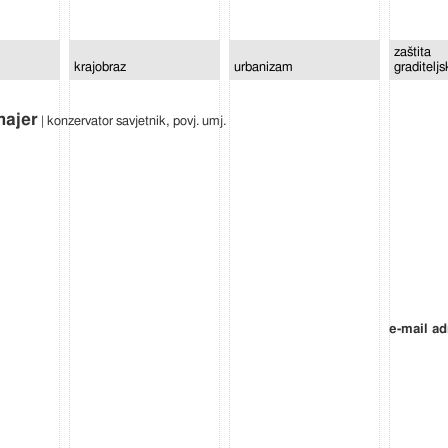
zaštita
krajobraz
urbanizam
graditelj
majer
| konzervator savjetnik, povj. umj.