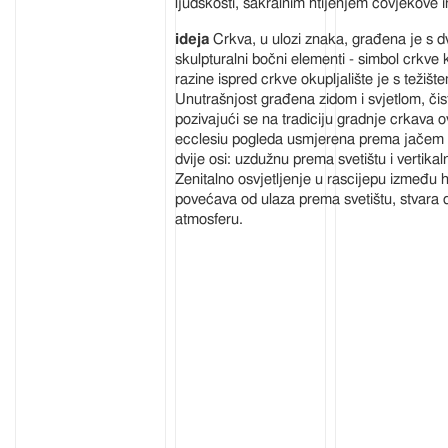
ljudskosti, sakralnim htijenjem čovjekove in
Crkva, u ulozi znaka, građena je s dv
skulpturalni bočni elementi - simbol crkve 
razine ispred crkve okupljalište je s težište
Unutrašnjost građena zidom i svjetlom, či
pozivajući se na tradiciju gradnje crkava o
ecclesiu pogleda usmjerena prema jačem i
dvije osi: uzdužnu prema svetištu i vertik
Zenitalno osvjetljenje u rascijepu između hi
povećava od ulaza prema svetištu, stvara 
atmosferu.