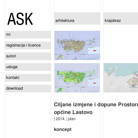
arhitektura
krajobraz
mi
registracije i licence
autori
usluga
kontakt
download
Ciljane izmjene i dopune Prosto
općine Lastovo
| 2014. | plan
koncept