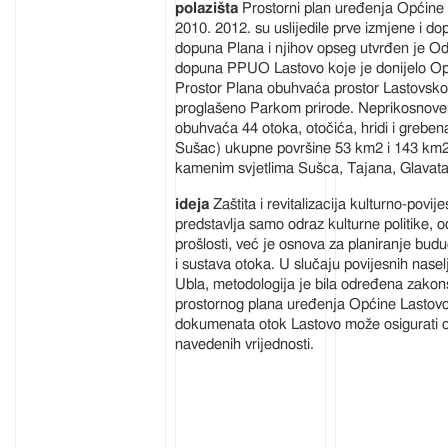
Prostorni plan uređenja Općine 
2010. 2012. su uslijedile prve izmjene i do
dopuna Plana i njihov opseg utvrđen je Od
dopuna PPUO Lastovo koje je donijelo Op
Prostor Plana obuhvaća prostor Lastovskog
proglašeno Parkom prirode. Neprikosnoveno 
obuhvaća 44 otoka, otočića, hridi i grebena
Sušac) ukupne površine 53 km2 i 143 km
kamenim svjetlima Sušca, Tajana, Glavata 
Zaštita i revitalizacija kulturno-povije
predstavlja samo odraz kulturne politike,
prošlosti, već je osnova za planiranje bud
i sustava otoka. U slučaju povijesnih nasel
Ubla, metodologija je bila određena zakon
prostornog plana uređenja Općine Lastov
dokumenata otok Lastovo može osigurati odr
navedenih vrijednosti.