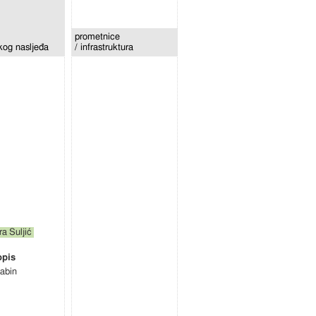
prometnice
skog nasljeđa
/ infrastruktura
ra Suljić
abin