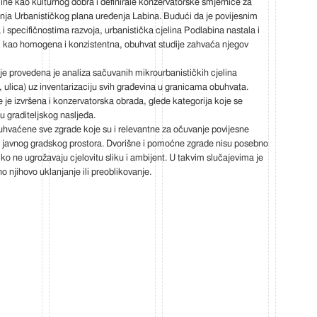
line kao kulturnog dobra i definirale konzervatorske smjernice za
nja Urbanističkog plana uređenja Labina. Budući da je povijesnim
i specifičnostima razvoja, urbanistička cjelina Podlabina nastala i
 kao homogena i konzistentna, obuhvat studije zahvaća njegov
je provedena je analiza sačuvanih mikrourbanističkih cjelina
, ulica) uz inventarizaciju svih građevina u granicama obuhvata.
 je izvršena i konzervatorska obrada, glede kategorija koje se
u graditeljskog nasljeđa.
buhvaćene sve zgrade koje su i relevantne za očuvanje povijesne
ta javnog gradskog prostora. Dvorišne i pomoćne zgrade nisu posebno
ko ne ugrožavaju cjelovitu sliku i ambijent. U takvim slučajevima je
no njihovo uklanjanje ili preoblikovanje.