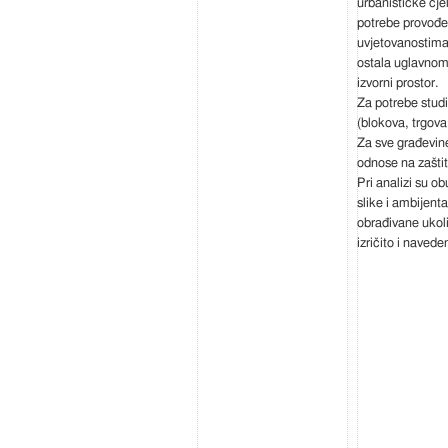
urbanističke cje
potrebe provođe
uvjetovanostima 
ostala uglavnom
izvorni prostor.
Za potrebe studi
(blokova, trgova
Za sve građevine
odnose na zaštit
Pri analizi su o
slike i ambijen
obrađivane ukoli
izričito i navede