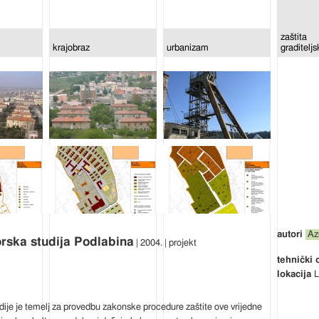
zaštita
krajobraz
urbanizam
graditelj
Az
rska studija Podlabina
| 2004. | projekt
L
dije je temelj za provedbu zakonske procedure zaštite ove vrijedne