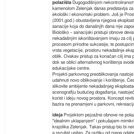
Dugogodišnjom nekontroliranom
kamenolom Zelenjak danas predstavlja za G
ekološki i ekonomski problem. Još je Pro
(2001.god.) obustavljena njegova eksploa
sanacije koja do današnjih dana nije zapo
Biološko – sanacijski pristupi obnove devas
nekadašnjim iskorištavanjem imaju za cilj 
procesom prirodne sukcesije, te postupcima
vrsta vegetacije, prostoru nekadašnje ekspl
oblik. Ovakav pristup za konačan cilj ima
dok se oblici alternativnog korištenja svode
edukacijske centre.
Projekti parkovnog preoblikovanja nastoje
udahnuti novo oblikovanje i korištenje. Čes
slikovite ambijente nekadašnjeg eksploata
scenografiju budućeg događanja, nastojeći 
korist i ideju novog prostora. Koncept revit
bazira na prenamjeni u parkovni, rekreacijs
Projektom pejzažne obnove ne pola
"idealnim uklapanjem" i pokušajem mimikr
krajolika Zelenjak. Takav pristup bio bi ne
a rezultat upitan. Za razliku od njega odabr