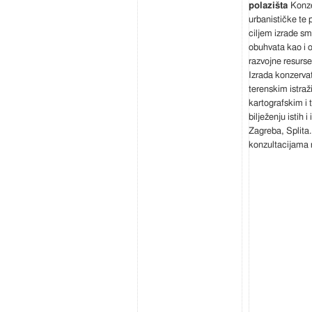
Konze
urbanističke te 
ciljem izrade sm
obuhvata kao i o
razvojne resurse
Izrada konzervat
terenskim istraž
kartografskim i 
bilježenju istih 
Zagreba, Splita.
konzultacijama r