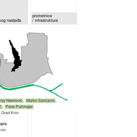
prometnice
skog nasljeđa
/ infrastruktura
nja Naerlović
,
Marko Sančanin
,
ć
,
Petar Puhmajer
Grad Knin
nin