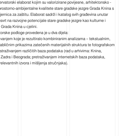
rvatorski elaborat kojim su valorizirane povijesne, arhitektonsko -
prostorno-ambijentalne kvalitete stare gradske jezgre Grada Knina s
jernica za zaštitu. Elaborat sadrži i katalog svih građevina unutar
svrt na razvojne potencijale stare gradske jezgre kao kulturne i
 Grada Knina u cjelini.
orske podloge provedena je u dva dijela:
ivanjem koje je rezultiralo kombiniranim analizama – tekstualnim,
tabličnim prikazima zatečenih materijalnih struktura te fotografskom
i istraživanjem različitih baza podataka (rad u arhivima: Knina,
 Zadra i Beograda; pretraživanjem internetskih baza podataka,
elevantnih izvora i mišljenja stručnjaka).