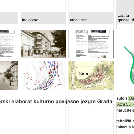
zaštita
krajobraz
urbanizam
graditelj
Du
rski elaborat kulturno povijesne jezgre Grada
Azra Sulji
K